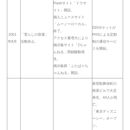
Flashサイト「ドラサ
イト」開設。
個人ニュースサイト
「ムーノーローカル」
DDIポケットが
終了。
2001
「荒らしの部屋」
PHSによる定額
アクセス量増大により
年8月
活動休止。
制の通信サービ
掲示板サイト「2ちゃ
スを開始。
んねる」閉鎖騒動発
生。
掲示板群「ふたば☆ち
ゃんねる」開設。
新宿歌舞伎町の
雑居ビルで火災
発生。44人が死
亡。
「東京ディズニ
ーシー」オープ
ン。