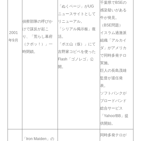
千葉県でBSEの
「ぬくページ」がUG
感染疑いがある
ニュースサイトとして
牛が発見。
偵察部隊の呼びか
リニューアル。
（BSE問題）
けで謀反が起こ
「シリアル掲示板」復
2001
イスラム過激派
り、「荒らし幕府
活。
年9月
組織「アルカイ
（クポッ！）」一
「ポエ山（仮）」にて
ダ」がアメリカ
時閉鎖。
吉野家コピペを使った
で同時多発テロ
Flash「ゴノレゴ」公
実施。
開。
巨人の長島茂雄
監督が退任発
表。
ソフトバンクが
ブロードバンド
総合サービス
「Yahoo!BB」提
供開始。
同時多発テロが
「Iron Maiden」の