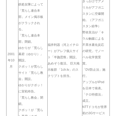
きっかけでアメ
鉄処女隊によって
リカがアフガニ
「荒らし連合本
スタンに空爆開
部」メイン掲示板
始。（アフガニ
がクラックされ
スタン紛争）
る。
野依良治が「キ
「荒らし連合本
ラル触媒による
部」閉鎖。
福井利器（河上イチロ
不斉水素化反応
ゆかりが「荒らし
ー）がアレフ個人サイ
の研究」でノー
2001
幕府（ゆかり）」
ト「半跏思惟」開設。
ベル化学賞受
年10
開設。
あめぞう復活。 巨大掲
賞。
月
クポッ！が荒らし
示板群 「1ch.tv」のス
「DV防止法」施
サイト「荒らし教
クリプトを担当。
行。
会」開設。
アップルがiPod
ゆかりがクポッ！
を日本で発表。
に宣戦布告。
「テロ特措法」
「荒らし教会」閉
成立。
鎖。
NTTドコモが世界
クポッ！が「荒ら
初の3Gサービス