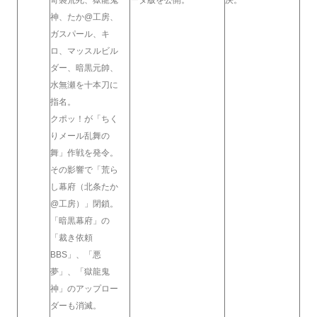
神、たか@工房、
ガスパール、キ
ロ、マッスルビル
ダー、暗黒元帥、
水無瀬を十本刀に
指名。
クポッ！が「ちく
りメール乱舞の
舞」作戦を発令。
その影響で「荒ら
し幕府（北条たか
@工房）」閉鎖。
「暗黒幕府」の
「裁き依頼
BBS」、「悪
夢」、「獄龍鬼
神」のアップロー
ダーも消滅。