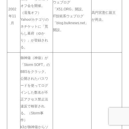
ウェブログ
オフ会を開催。
2002
「X51.ORG」開設。
（濡鬼オフ）
高円宮憲仁親王
年11
IT技術系ウェブログ
Yahoo!カテゴリの
が死去。
月
「blog.bulknews.net」
ネチケットに「荒
開設。
らし幕府（ゆか
り）」が登録され
る。
御神薙（神薙）が
「Storm SOFT」の
BBSをクラック。
公開されたパスワ
ードを使ってログ
インした数名が不
正アクセス禁止法
違反で検挙され
る。（Storm事
件）
k3が御神薙からソ