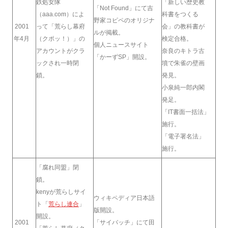
鉄処女隊
「新しい歴史教
「Not Found」にて吉
（aaa.com）によ
科書をつくる
野家コピペのオリジナ
2001
って「荒らし幕府
会」の教科書が
ルが掲載。
年4月
（クポッ！）」の
検定合格。
個人ニュースサイト
アカウントがクラ
奈良のキトラ古
「かーずSP」開設。
ックされ一時閉
墳で朱雀の壁画
鎖。
発見。
小泉純一郎内閣
発足。
「IT書面一括法」
施行。
「電子署名法」
施行。
「腐れ同盟」閉
鎖。
kenyが荒らしサイ
ウィキペディア日本語
ト「
荒らし連合
」
版開設。
開設。
2001
「サイバッチ」にて田