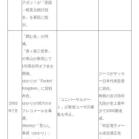
クポッ！が「逆賊
－暗黒元帥討伐
令」を幕臣に指
示。
「囲む会」が消
滅。
「青ィ第三世界」
の青山が新宿にて
UG系合同オフ会を
開催。
ジーコがサッカ
ゆかりが「Fuckin’
ー日本代表監督
Kingdom」に宣戦
に就任。
布告。
将棋の谷川浩司
「ユニバーサルゲー
2002
ゆかりがSEYのオ
九段が史上最年
ト」が新規ユーザの募
年7月
フレコメールを暴
少で1000勝達
集を停止。
露。
成。
Stormが「荒らし
「特定電子メー
幕府（ゆかり）」
ル送信適正化