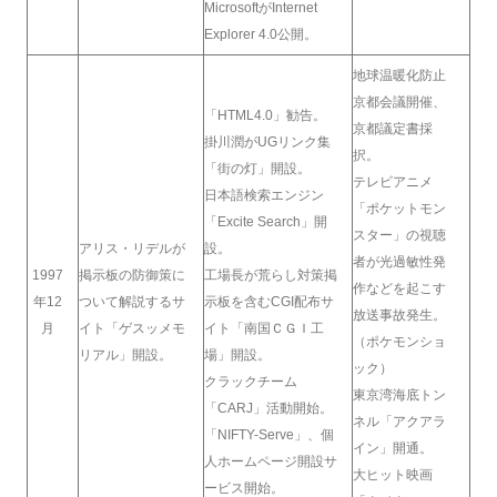
MicrosoftがInternet
Explorer 4.0公開。
地球温暖化防止
京都会議開催、
「HTML4.0」勧告。
京都議定書採
掛川潤がUGリンク集
択。
「街の灯」開設。
テレビアニメ
日本語検索エンジン
「ポケットモン
「Excite Search」開
スター」の視聴
アリス・リデルが
設。
者が光過敏性発
1997
掲示板の防御策に
工場長が荒らし対策掲
作などを起こす
年12
ついて解説するサ
示板を含むCGI配布サ
放送事故発生。
月
イト「ゲスッメモ
イト「南国ＣＧＩ工
（ポケモンショ
リアル」開設。
場」開設。
ック）
クラックチーム
東京湾海底トン
「CARJ」活動開始。
ネル「アクアラ
「NIFTY-Serve」、個
イン」開通。
人ホームページ開設サ
大ヒット映画
ービス開始。