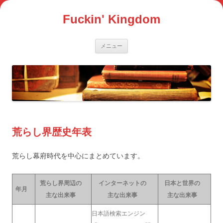
コ
ン
Fuckin' Kingdom
テ
ン
ツ
へ
ス
メニュー
キ
ッ
プ
荒らし界歴史年表
荒らし幕府時代を中心にまとめています。
荒らし界周辺の
インターネットの
日本と世界の
年月
主な出来事
主な出来事
主な出来事
日本語検索エンジン