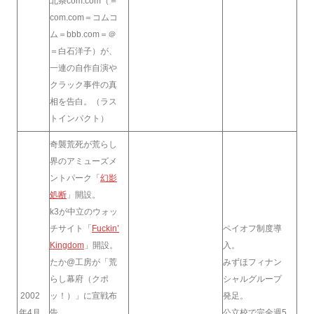
北条com.com（＝
com.com＝コムコ
ム＝bbb.com＝＠
＝白石洋子）が、
一連の自作自演や
クラック事件の真
相を告白。（ラス
トインパクト）
奇襲荒死が荒らし
界のアミューズメ
ントパーク「
幻影
処断
」開設。
k3が中立のウォッ
チサイト「
Fuckin’
ペイオフ制度導
Kingdom
」開設。
入。
たか@工房が「荒
みずほフィナン
らし幕府（クポ
シャルグループ
2002
ッ！）」に宣戦布
発足。
年4月
告。
公立校で完全週5