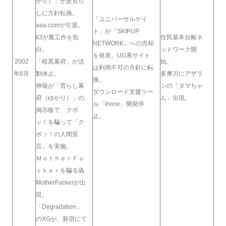
かり）」が反荒ら
しに方針転換。
「ユニバーサルゲイ
aaa.comが引退。
ト」が「SKIPUP
k3が裏工作を告
住民基本台帳ネ
NETWORK」への売却
白。
ットワーク開
を発表。UG系サイト
2002
「暗黒幕府」が活
始。
は利用不可の方針に転
年8月
動休止。
多摩川にアザラ
換。
神薙が「荒らし幕
シの「タマちゃ
ダウンロード支援ツー
府（ゆかり）」の
ん」出現。
ル「Irvine」開発停
掲示板で、クポ
止。
ッ！を騙って「ク
ポッ！の人間宣
言」を実施。
ＭｏｔｈｅｒＦｕ
ｃｋｅｒを騙る偽
MotherFuckerが出
現。
「Degradation」
のXGが、新宿にて