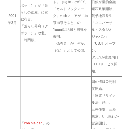
ト」（ug.to）のSEY、
日銀が量的金融
ポッ！）」が「荒
「カルトブックマー
緩和政策開始。
らしの部屋」に宣
2001
ク」のchマニアが「御
芸予地震発生。
戦布告。
年3月
茶御茶そふと」の
「ユニバーサ
「荒らし幕府（ク
Yuumiに絶縁と糾弾を
ル・スタジオ・
ポッ！）」敗北、
表明。
ジャパン」
一時閉鎖。
「偽春菜」が「何か。
（USJ）オープ
（仮）」として公開。
ン。
USENが家庭向け
FTTHサービス開
始。
国の情報公開制
度開始。
「家電リサイク
ル法」施行。
三井住友、三菱
東京、UFJ銀行が
「
Iron Maiden
」の
営業開始。