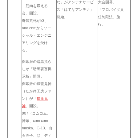
な」がアンテナサービ
大会開幕。
「筋肉を鍛える
ス「はてなアンテナ」
「プロバイダ責
会」開設。
開始。
任制限法」施
奇襲荒死がk3、
行。
aaa.comからソー
シャル・エンジニ
アリングを受け
る。
倒幕派の暗黒荒ら
しが「暗黒要塞掲
示板」開設。
倒幕派の獄龍鬼神
（たか@工房ファ
ン）が「
獄龍鬼
神
」開設。
007（コムコム、
神薙、com.com、
muska、G-13、白
石洋子、@、ディ