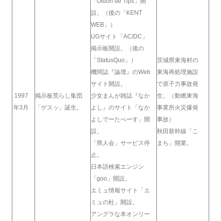
「Oidon de Tips」開
設。（後の「KENT
WEB」）
UGサイト「AC/DC」
掲示板開設。（後の
「StatusQuo」）
茨城県東海村の
機関誌『論壇』のWeb
東海再処理施設
サイト開設。
で原子力事故発
1997
掲示板荒らし集団
少女まんが雑誌『なか
生。（動燃東海
年3月
「ゲスッ」誕生。
よし』のサイト「なか
事業所火災爆発
よしでーたべーす」開
事故）
設。
秋田新幹線「こ
「県人会」サービス停
まち」開業。
止。
日本語検索エンジン
「goo」開設。
エミュ情報サイト「エ
ミュの杜」開設。
アングラな本オンリー