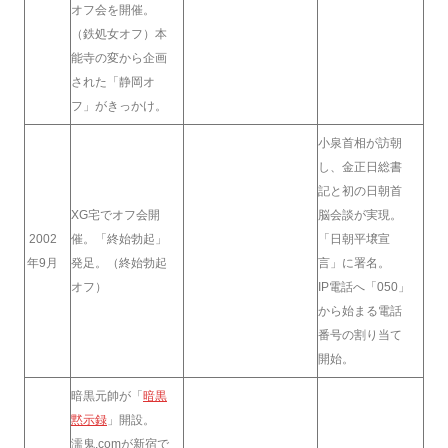
オフ会を開催。
（鉄処女オフ）本
能寺の変から企画
された「静岡オ
フ」がきっかけ。
小泉首相が訪朝
し、金正日総書
記と初の日朝首
XG宅でオフ会開
脳会談が実現。
2002
催。「終始勃起」
「日朝平壌宣
年9月
発足。（終始勃起
言」に署名。
オフ）
IP電話へ「050」
から始まる電話
番号の割り当て
開始。
暗黒元帥が「
暗黒
黙示録
」開設。
濡鬼.comが新宿で