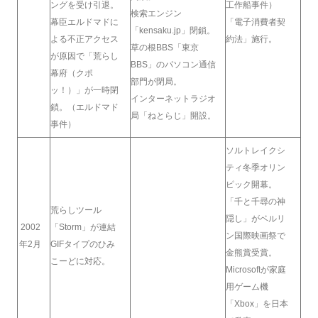
ングを受け引退。
工作船事件）
検索エンジン
幕臣エルドマドに
「電子消費者契
「kensaku.jp」閉鎖。
よる不正アクセス
約法」施行。
草の根BBS「東京
が原因で「荒らし
BBS」のパソコン通信
幕府（クポ
部門が閉局。
ッ！）」が一時閉
インターネットラジオ
鎖。（エルドマド
局「ねとらじ」開設。
事件）
ソルトレイクシ
ティ冬季オリン
ピック開幕。
「千と千尋の神
荒らしツール
隠し」がベルリ
2002
「Storm」が連結
ン国際映画祭で
年2月
GIFタイプのひみ
金熊賞受賞。
こーどに対応。
Microsoftが家庭
用ゲーム機
「Xbox」を日本