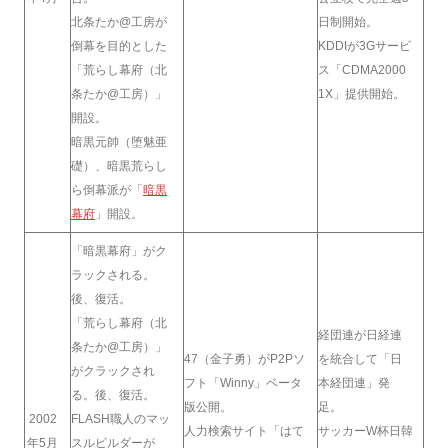
北条たか@工房が
日制開始。
倒幕を目的とした
KDDIが3Gサービ
「荒らし幕府（北
ス「CDMA2000
条たか@工房）」
1X」提供開始。
開設。
暗黒元帥（堕魅亜
礎）、暗黒荒らし
ら倒幕派が「
暗黒
幕府
」開設。
「暗黒幕府」がク
ラックされる。
後、復活。
「荒らし幕府（北
経団連が日経連
条たか@工房）」
47（金子勇）がP2Pソ
を統合して「日
がクラックされ
フト「Winny」ベータ
本経団連」発
る。後、復活。
版公開。
足。
2002
FLASH職人のマッ
人力検索サイト「はて
サッカーW杯日韓
年5月
スルビルダーが