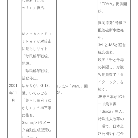
し幕府（クポ
「FOMA」提供開
ッ！）」復活。
始。
浜岡原発1号機で
配管破断事故発
ＭｏｔｈｅｒＦｕ
生。
ｃｋｅｒが対珍走
JALとJASが経営
団荒らしサイト
統合発表。
「珍民解呆戦線」
映画「千と千尋
開設。
の神隠し」が観
「珍民解呆戦線」
客動員数で「タ
活動停止。
イタニック」を
2001
ゆかりが、G-13、
しばが「@ML」開
抜く。
始。
年11
魅、いてぃごを
JR東日本が ICカ
月
「荒らし幕府（ゆ
ード乗車券
かり）」の御三家
「Suica」導入。
に指名。
特殊法人改革の
Stormがパラメー
一環で、日本道
タ自動生成型荒ら
路公団や住宅金
しツール