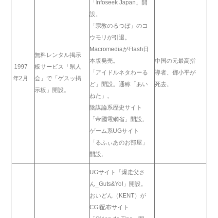
「Infoseek Japan」開
設。
「宗教のるつぼ」のコ
ウモリが引退。
MacromediaがFlash日
無料レンタル掲示
本版発売。
中国の元最高指
1997
板サービス「県人
「アイドルネタわーる
導者、鄧小平が
年2月
会」で「ゲスッ掲
ど」開設。通称「あい
死去。
示板」開設。
ねた」。
陰謀論系歴史サイト
「帝國電網省」開設。
ゲーム系UGサイト
「るふぃあのお部屋」
開設。
UGサイト「爆走父さ
ん_Guts&Yo!」開設。
おいどん（KENT）が
CGI配布サイト