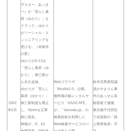
ザスター、あっき
ー）が「荒らし幕
府（ゆかり）」を
クラック。ゆかり
がソーシャル・エ
ンジニアリングを
受ける。（本能寺
の変）
ゆかりがG-13を
「荒らし幕府（ゆ
かり）」御三家か
ら永久追放。
Webブラウザ
鈴木宗男衆院議
ゆかりが「荒らし
「Mozilla1.0」公開。
員がやまりん事
幕府（ゆかり）」
無料掲示板レンタルサ
件のあっせん収
2002
御三家制度を廃止
ービス「AAA!CAFE」
賄容疑で逮捕。
年6月
し、Stormを正軍
が、「kensaku.jp」の
東京都千代田区
師に指名。
検索技術を利用した
で全国初の「路
神薙が、G、k3、
Web検索サービスのベ
上禁煙条例」可
奇襲荒死、獄龍鬼
ータ版を公開。
決。