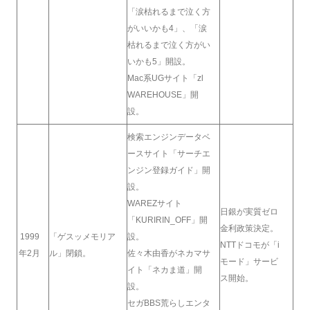
「涙枯れるまで泣く方
がいいかも4」、「涙
枯れるまで泣く方がい
いかも5」開設。
Mac系UGサイト「zl
WAREHOUSE」開
設。
検索エンジンデータベ
ースサイト「サーチエ
ンジン登録ガイド」開
設。
WAREZサイト
日銀が実質ゼロ
「KURIRIN_OFF」開
金利政策決定。
1999
「ゲスッメモリア
設。
NTTドコモが「i
年2月
ル」閉鎖。
佐々木由香がネカマサ
モード」サービ
イト「ネカま道」開
ス開始。
設。
セガBBS荒らしエンタ