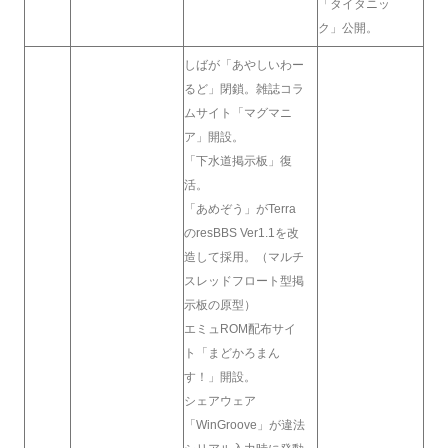
「タイタニッ
ク」公開。
しばが「あやしいわー
るど」閉鎖。雑誌コラ
ムサイト「マグマニ
ア」開設。
「下水道掲示板」復
活。
「あめぞう」がTerra
のresBBS Ver1.1を改
造して採用。（マルチ
スレッドフロート型掲
示板の原型）
エミュROM配布サイ
ト「まどかろまん
す！」開設。
シェアウェア
「WinGroove」が違法