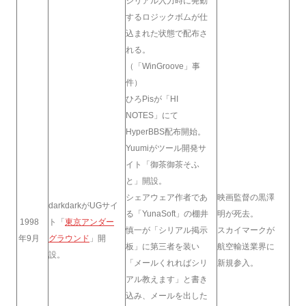
シリアル入力時に発動
するロジックボムが仕
込まれた状態で配布さ
れる。
（「WinGroove」事
件）
ひろPisが「HI
NOTES」にて
HyperBBS配布開始。
Yuumiがツール開発サ
イト「御茶御茶そふ
と」開設。
シェアウェア作者であ
映画監督の黒澤
darkdarkがUGサイ
る「YunaSoft」の棚井
明が死去。
1998
ト「
東京アンダー
慎一が「シリアル掲示
スカイマークが
年9月
グラウンド
」開
板」に第三者を装い
航空輸送業界に
設。
「メールくれればシリ
新規参入。
アル教えます」と書き
込み、メールを出した