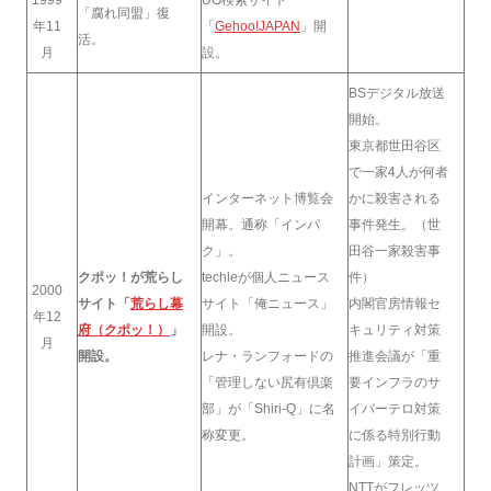
「腐れ同盟」復
年11
「
Gehoo!JAPAN
」開
活。
月
設。
BSデジタル放送
開始。
東京都世田谷区
で一家4人が何者
インターネット博覧会
かに殺害される
開幕。通称「インパ
事件発生。（世
ク」。
田谷一家殺害事
クポッ！が荒らし
techleが個人ニュース
件）
2000
サイト「
荒らし幕
サイト「俺ニュース」
内閣官房情報セ
年12
府（クポッ！）
」
開設。
キュリティ対策
月
開設。
レナ・ランフォードの
推進会議が「重
「管理しない尻有倶楽
要インフラのサ
部」が「Shiri-Q」に名
イバーテロ対策
称変更。
に係る特別行動
計画」策定。
NTTがフレッツ