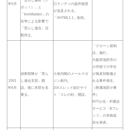
「荒らし幕府（ク
年5月
口ランディの盗作疑惑
ポッ！）」と
が追及される。
「IronMaiden」の
「XHTML1.1」勧告。
抗争による影響で
「荒らし連合」活
動停止。
「クローン規制
法」施行。
大阪府池田市の
小学校で小学生
偵察部隊が「荒ら
小泉内閣のメールマガ
が無差別殺傷さ
2001
し連合支部」開
ジン創刊。
れる事件発生。
年6月
設。後に本部を名
2chスレッド紹介サイ
（附属池田小事
乗る。
ト「スレの杜」開設。
件）
NTTが光・IP通信
サービス「Bフレ
ッツ」の本格提
供を発表。