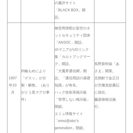
の書評サイト
「BLACK BOX」開
設。
御堂岡啓昭が架空のネ
ットセキュリティ団体
「ANSOC」開設。
chマニアがUGリンク
集「カルトブックマー
ク」開設。
長野新幹線「あ
内輪もめにより
「大魔界通信網」開
さま」開業。
1997
「ゲスッ」が分
設。「通信用語の基礎
北朝鮮で金正日
年10
裂・解散。（あり
知識」が有名。
が労働党総書記
月
がとう黒マグロ事
ハック技術系掲示板
に就任。
件）
「管理しない掲示板」
臓器移植法施
閉鎖。
行。
エミュ情報サイト
「emul@ator’s
generation」閉鎖。