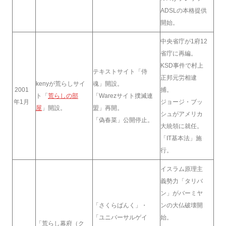
ADSLの本格提供
開始。
中央省庁が1府12
省庁に再編。
KSD事件で村上
テキストサイト「侍
正邦元労相逮
kenyが荒らしサイ
魂」開設。
2001
捕。
ト「
荒らしの部
「Warezサイト撲滅連
年1月
ジョージ・ブッ
屋
」開設。
盟」再開。
シュがアメリカ
「偽春菜」公開停止。
大統領に就任。
「IT基本法」施
行。
イスラム原理主
義勢力「タリバ
ン」がバーミヤ
「さくらばんく」・
ンの大仏破壊開
「ユニバーサルゲイ
始。
「荒らし幕府（ク