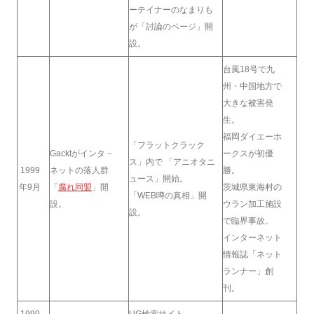
ーテイナーのなまりも
が「討論のページ」開
設。
台風18号で九
州・中国地方で
大きな被害発
生。
福岡ダイエーホ
「フラットクラック
Gacktがインタ－
ークスが初優
ス」内で 「アニオタニ
1999
ネットの落人群
勝。
ュース」開始。
年9月
「
腐れ同盟
」開
茨城県東海村の
「WEB噂の真相」開
設。
ウラン加工施設
設。
で臨界事故。
インターネット
情報誌「ネット
ランナー」創
刊。
1999
UG検索サイト