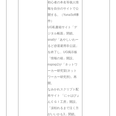
初心者の本名等個人情
報を自分のサイトで公
開する。（YunaSoft事
件）
UG私書箱サイト「デ
ジタル帳面」閉鎖。
snafが「あやしいわー
るど@退避用非公認」
を終了し、UG掲示板
「情報の箱」開設。
nspixp2が「ネットワ
ーカー研究室(ネット
ワーカー研究所)」再
開。
なみかれスクリプト配
布サイト 「にゃはぴょ
んＣＧＩ工房」開設。
「涙枯れるまで泣く方
がいいかも3」閉鎖。