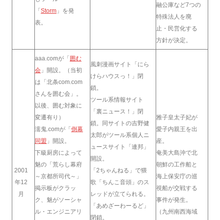
融公庫など7つの
「
Storm
」を発
特殊法人を廃
表。
止・民営化する
方針が決定。
aaa.comが「
囲む
風刺漫画サイト「にら
会
」開設。（当初
けらハウスっ！」閉
は「北条com.com
鎖。
さんを囲む会」。
ツール系情報サイト
以後、囲む対象に
「裏ニュース！」閉
変遷有り）
雅子皇太子妃が
鎖。同サイトの吉野健
濡鬼.comが「
倒幕
愛子内親王を出
太郎がツール系個人ニ
同盟
」開設。
産。
ュースサイト「連邦」
下級厨房によって
奄美大島沖で北
開設。
魅の「荒らし幕府
朝鮮の工作船と
2001
「2ちゃんねる」で猥
～京都所司代～」
海上保安庁の巡
年12
歌「ちんこ音頭」のス
掲示板がクラッ
視船が交戦する
月
レッドが立てられる。
ク、魅がソーシャ
事件が発生。
「あめざーわーるど」
ル・エンジニアリ
（九州南西海域
閉鎖。