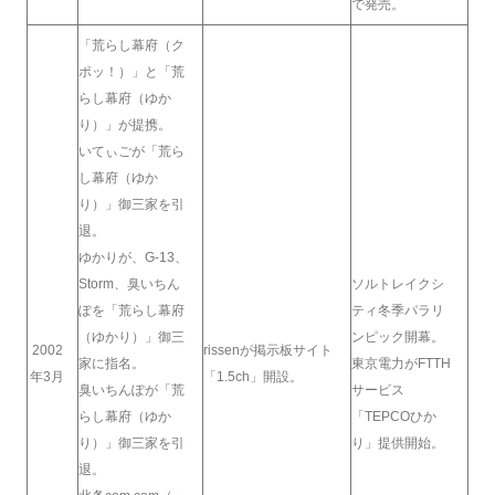
で発売。
「荒らし幕府（ク
ポッ！）」と「荒
らし幕府（ゆか
り）」が提携。
いてぃごが「荒ら
し幕府（ゆか
り）」御三家を引
退。
ゆかりが、G-13、
Storm、臭いちん
ソルトレイクシ
ぽを「荒らし幕府
ティ冬季パラリ
（ゆかり）」御三
ンピック開幕。
2002
rissenが掲示板サイト
家に指名。
東京電力がFTTH
年3月
「1.5ch」開設。
臭いちんぽが「荒
サービス
らし幕府（ゆか
「TEPCOひか
り）」御三家を引
り」提供開始。
退。