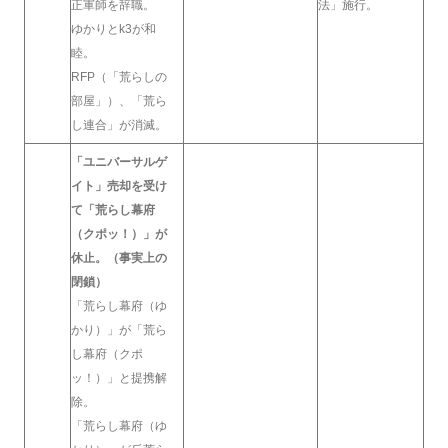
正軍師を辞職。
法」施行。
ゆかりとk3が和
睦。
RFP（「荒らしの
部屋」）、「荒ら
し連合」が消滅。
「ユニバーサルゲ
イト」売却を受け
て「荒らし幕府
（クポッ！）」が
休止。（事実上の
閉鎖）
「荒らし幕府（ゆ
かり）」が「荒ら
し幕府（クポ
ッ！）」と提携解
除。
「荒らし幕府（ゆ