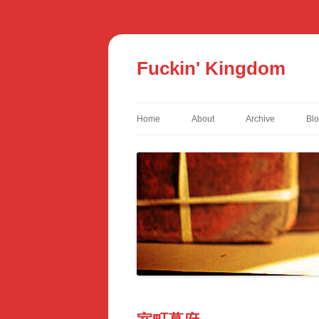
コ
ン
テ
Fuckin' Kingdom
ン
ツ
へ
ス
キ
ッ
Home
About
Archive
Bl
プ