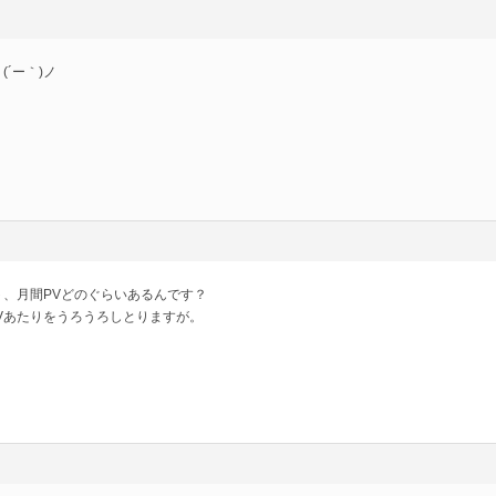
´ー｀)ノ
、月間PVどのぐらいあるんです？
0PVあたりをうろうろしとりますが。