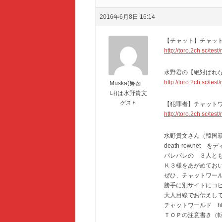
2016年6月8日 16:14
【チャット】チャッ
http://toro.2ch.sc/tes
水野君の【絶対ばれ
http://toro.2ch.sc/tes
Muska(동섭
나)は水野貴文
ゲスト
【犯罪者】チャット
http://toro.2ch.sc/tes
水野貴文さん（韓国籍名
death-row.net
バレバレの ３人と
Ｋ３様をあがめてお
ぜひ、チャットワー
勝手に別サイトにコ
大人目線でお伝えし
チャットワールド http:/
ＴＯＰの注意書き（