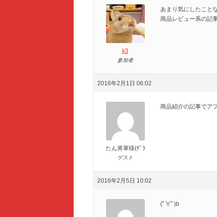
あまり気にしたことな
商品レビュー系の記
k3
参加者
2016年2月1日 06:02
商品紹介の記事でア
たん将軍様(ｹﾞﾗ
ゲスト
2016年2月5日 10:02
(ﾟ∀ﾟ)b