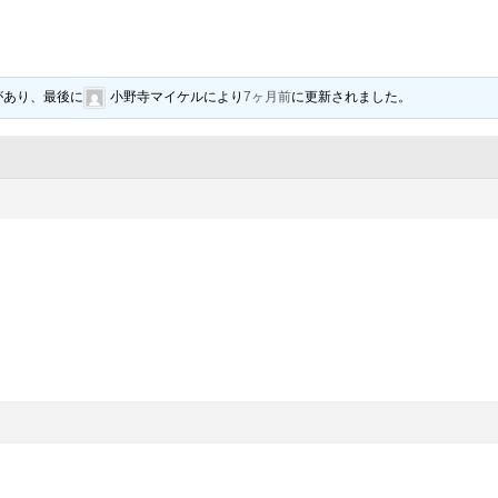
があり、最後に
小野寺マイケル
により
7ヶ月前
に更新されました。
。