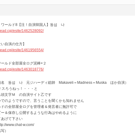
トワールド8【注！自演韓国人】동섭 나
t/read.cgi/esite/1462528092/
ない自演の仕方】
t/read.cgi/esite/1461956554/
ワールド全部屋全ログ泥棒×２
t/read.cgi/esite/1463018776/
 동섭 나 元ジハーディ総帥 Makaveli＝Madness＝Muska ほか自演）
 をディスろうねっ！・・・と
も頭文字Ｍ の自演サイト乙です
いでのようですので、言うことを聞くかも知れません
ルドの全部屋全ログを管理者＆発言者に無許可で
ピー＆保存し公開するような行為はやめるように
てあげて下さい
/www.chat-w.com/
転写）