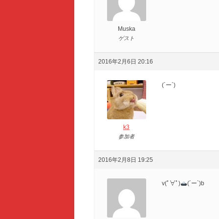
Muska
ゲスト
2016年2月6日 20:16
(´ー`)
k3
参加者
2016年2月8日 19:25
v(ﾟ∀ﾟ)
(´ー`)b