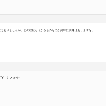
定はありませんが、どの程度もうかるものなのか純粋に興味はありますな。
´∀｀）ノｷｬｯｷｬ