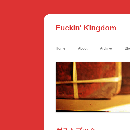
コ
ン
テ
Fuckin' Kingdom
ン
ツ
へ
ス
キ
ッ
Home
About
Archive
Bl
プ