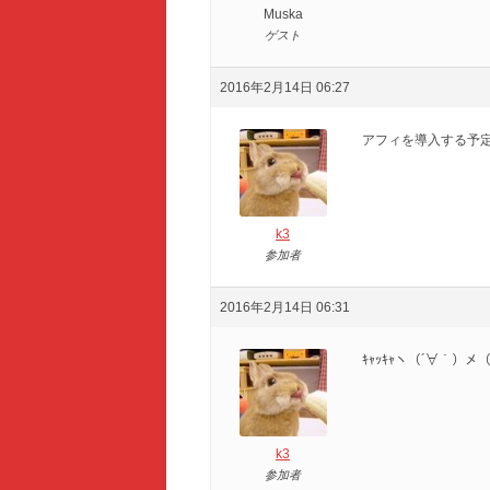
Muska
ゲスト
2016年2月14日 06:27
アフィを導入する予
k3
参加者
2016年2月14日 06:31
ｷｬｯｷｬヽ（´∀｀）メ（
k3
参加者