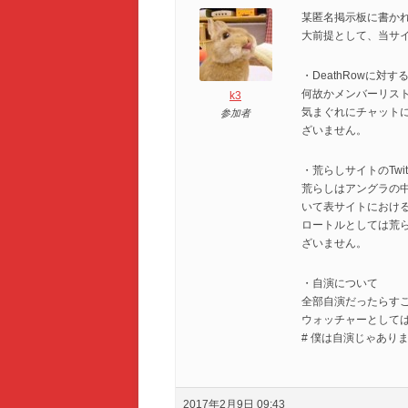
某匿名掲示板に書か
大前提として、当サ
・DeathRowに対
何故かメンバーリス
k3
気まぐれにチャット
参加者
ざいません。
・荒らしサイトのTwi
荒らしはアングラの
いて表サイトにおけ
ロートルとしては荒
ざいません。
・自演について
全部自演だったらす
ウォッチャーとして
# 僕は自演じゃあり
2017年2月9日 09:43