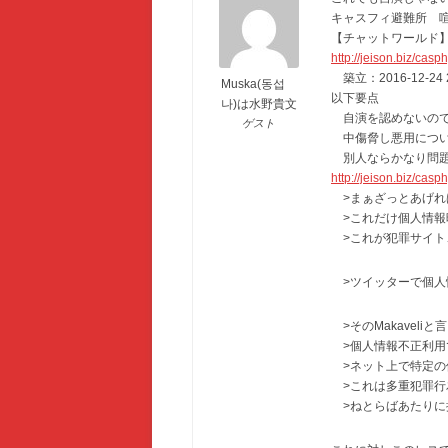
キャスフィ避難所 
【チャットワールド
http://jeison.biz/
築立：2016-12-24 2
Muska(동섭
以下要点
나)は水野貴文
自演を認めないので
ゲスト
中傷脅し悪用につい
別人ならかなり問題
http://jeison.biz/c
>まぁざっとあげればデ
>これだけ個人情報
>これが犯罪サイト
>ツイッターで個人
>そのMakaveli
>個人情報不正利用
>ネット上で特定の
>これは多重犯罪行
>ねとらばあたりに