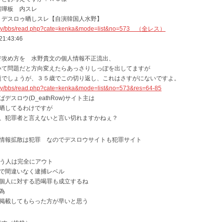
喧嘩板 内スレ
】デスロゥ晒しスレ【自演韓国人水野】
casphy/bbs/read.php?cate=kenka&mode=list&no=573 （全レス）
1:43:46
攻め方を 水野貴文の個人情報不正流出、
て問題だと方向変えたらあっさりしっぽを出してますが
でしょうが、３５歳でこの切り返し、これはさすがにないですよ。
asphy/bbs/read.php?cate=kenka&mode=list&no=573&res=64-85
スロウ(D_eathRow)サイト主は
晒してるわけですが
、犯罪者と言えないと言い切れますかねぇ？
情報拡散は犯罪 なのでデスロウサイトも犯罪サイト
と言う人は完全にアウト
で間違いなく逮捕レベル
個人に対する恐喝罪も成立するね
為
掲載してもらった方が早いと思う