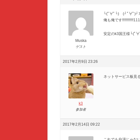
└(ﾟ∀ﾟ└) (┘ﾟ∀ﾟ)┘ﾌｧ
俺も俺です‼!!!!!!!!!!1
安定のk3国王様└(ﾟ∀ﾟ└)
Muska
ゲスト
2017年2月9日 23:26
ネットサービス板見
k3
参加者
2017年2月14日 09:22
これでも自演じゃな