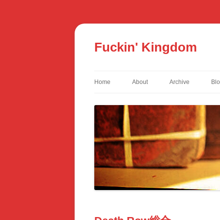
コ
ン
テ
Fuckin' Kingdom
ン
ツ
へ
ス
キ
ッ
Home
About
Archive
Bl
プ