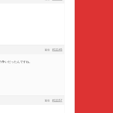
#11145
返信
の争いだったんですね。
#11157
返信