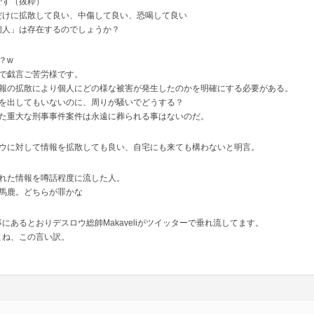
です（抜粋）
だけに拡散して良い、中傷して良い、恐喝して良い
個人」は存在するのでしょうか？
？w
で戯言ご苦労様です。
報の拡散により個人にどの様な被害が発生したのかを明確にする必要がある。
を出してもいないのに、周りが騒いでどうする？
た重大な刑事事件案件は永遠に葬られる事はないのだ。
ウに対して情報を拡散しても良い、自宅にも来ても構わないと明言。
れた情報を噂話程度に流した人。
馬鹿。どちらが罪かな
にあるとおりデスロウ総帥Makaveliがツイッターで垂れ流してます。
よね、この言い訳。