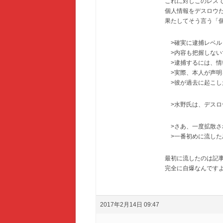
これに対しこのレス
個人情報をデスロウ
果たしてそう言う「
>確実に逮捕レベル
>内容も把握しない
>逮捕するには、情
>実際、本人が声明
>彼が過去に起こし
>水野氏は、デスロ
>さあ、一度拡散さ
>一番初めに流した
最初に流したのは記事
完全に自爆なんです
2017年2月14日 09:47