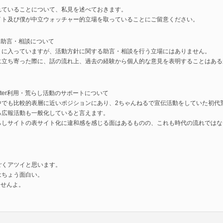
れていることについて、私見を述べておきます。
イト及び僕が中立ウォッチャー的立場を取っていることにご留意ください。
する助言・相談について
トに入っていますが、活動方針に関する助言・相談を行う立場にはありません。
に立ち寄った際に、話の流れ上、過去の経験から個人的な意見を表明することはある
tter利用・荒らし活動のサポートについて
中でも比較的表層に近いポジションにあり、2ちゃんねるで宣伝活動をしていた初代
る広報活動も一般化していると言えます。
らしサイトの表サイト化に違和感を感じる面はあるものの、これも時代の流れではな
ごくアツイと思います。
はちょう面白い。
ませんよ。