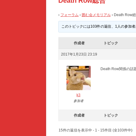
Death Row総合
›
フォーラム
›
囲む会メモリアル
›
Death Row
このトピックには103件の返信、1人の参加
作成者
トピック
2017年1月23日 23:19
Death Row関係
k3
参加者
作成者
トピック
15件の返信を表示中 - 1 - 15件目 (全103件中)