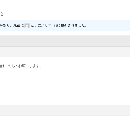
総合
者があり、最後に
たい
により
2年前
に更新されました。
の話題はこちらへお願いします。