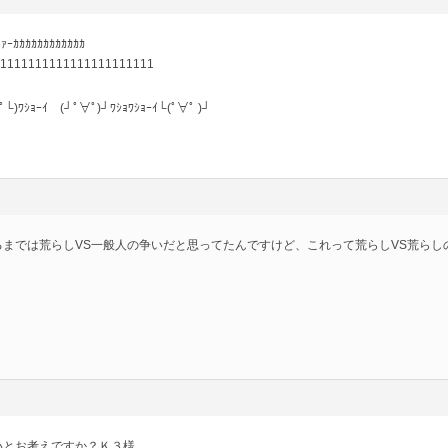
ｰｶｶｶｶｶｶｶｶｶｶｶｶ
111111111111111111111111
ﾜｼｮｰｲ (┘ﾟ∀ﾟ)┘ﾜｼｮﾜｼｮｰｲ└(ﾟ∀ﾟ )┘
るまでは荒らしVS一般人の争いだと思ってたんですけど、これって荒らしVS荒らし
いとお考えですか？Ｋ３様