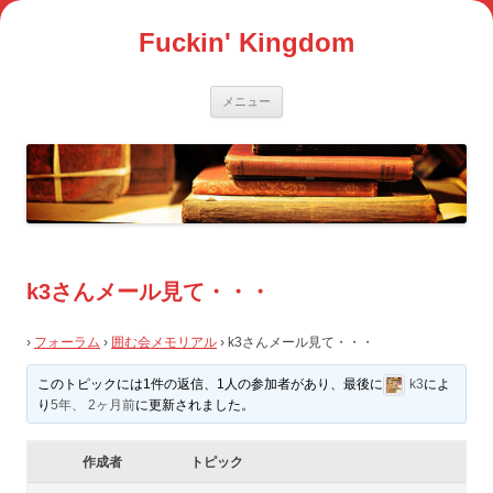
コ
ン
Fuckin' Kingdom
テ
ン
ツ
へ
ス
メニュー
キ
ッ
プ
k3さんメール見て・・・
›
フォーラム
›
囲む会メモリアル
›
k3さんメール見て・・・
このトピックには1件の返信、1人の参加者があり、最後に
k3
によ
り
5年、 2ヶ月前
に更新されました。
作成者
トピック