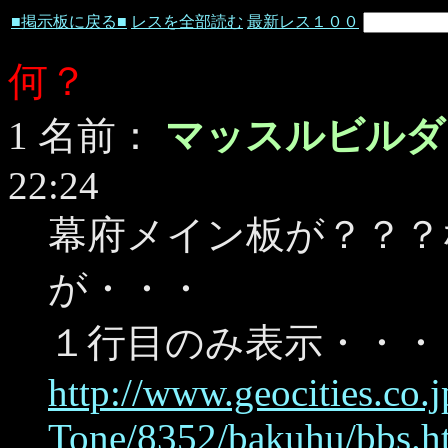
■掲示板に戻る■
レスを全部読む
最新レス１００
何？
1 名前：
マッスルビル
22:24
幕府メイン板が？？？
が・・・
１行目のみ表示・・・
http://www.geocities.co
Tone/8352/bakuhu/bbs.h