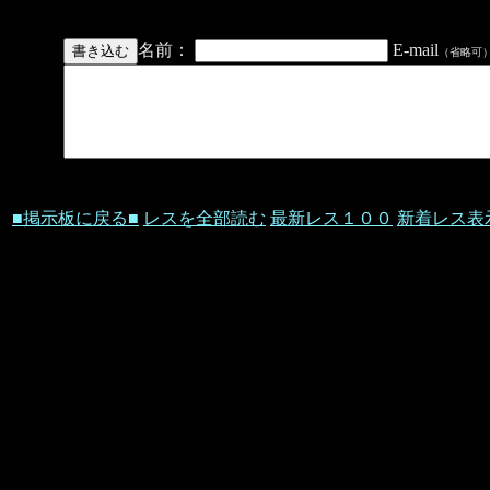
名前：
E-mail
（省略可
■掲示板に戻る■
レスを全部読む
最新レス１００
新着レス表