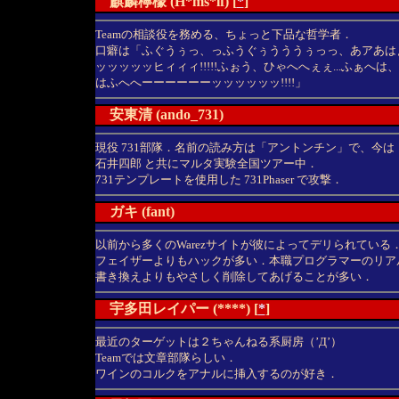
麒麟檸檬 (H*ms*lf) [
*
]
Teamの相談役を務める、ちょっと下品な哲学者．
口癖は「ふぐうぅっ、っふうぐぅうううぅっっ、あアあは
ッッッッッヒィィィ!!!!!ふぉう、ひゃへへぇぇ...ふぁへは、
はふへへーーーーーーッッッッッッ!!!!」
安東清 (ando_731)
現役 731部隊．名前の読み方は「アントンチン」で、今は
石井四郎 と共にマルタ実験全国ツアー中．
731テンプレートを使用した 731Phaser で攻撃．
ガキ (fant)
以前から多くのWarezサイトが彼によってデリられている
フェイザーよりもハックが多い．本職プログラマーのリア
書き換えよりもやさしく削除してあげることが多い．
宇多田レイパー (****) [
*
]
最近のターゲットは２ちゃんねる系厨房（’Д’）
Teamでは文章部隊らしい．
ワインのコルクをアナルに挿入するのが好き．