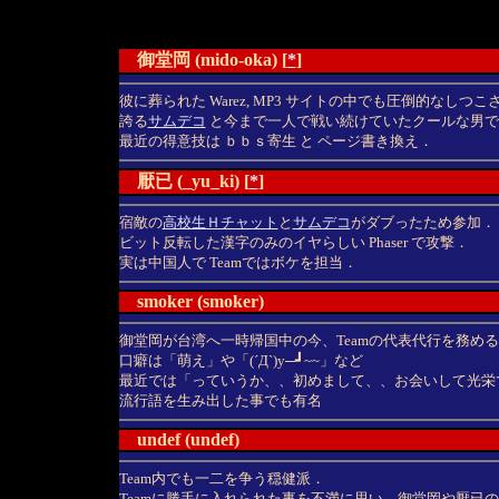
御堂岡 (mido-oka) [
*
]
彼に葬られた Warez, MP3 サイトの中でも圧倒的なしつ
誇る
サムデコ
と今まで一人で戦い続けていたクールな男で
最近の得意技は ｂｂｓ寄生 と ページ書き換え．
厭已 (_yu_ki) [
*
]
宿敵の
高校生Ｈチャット
と
サムデコ
がダブったため参加．
ビット反転した漢字のみのイヤらしい Phaser で攻撃．
実は中国人で Teamではボケを担当．
smoker (smoker)
御堂岡が台湾へ一時帰国中の今、Teamの代表代行を務め
口癖は「萌え」や「(´Д`)y─┛~~」など
最近では「っていうか、、初めまして、、お会いして光栄
流行語を生み出した事でも有名
undef (undef)
Team内でも一二を争う穏健派．
Teamに勝手に入れられた事を不満に思い、御堂岡や厭已