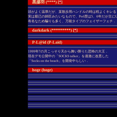
黒揚羽 (****) [
*
]
頭がよく温厚だが、某散歩用ハンドルの時は程よくキレる
実は厭已の師匠みたいなもので、Perl歴は5、6年だが主にU
有名なため騙りも多く、万能タイプのフェイザーフェチ．
darkdark (*********) [
*
]
P-L@id (P-Laid)
1999年7の月こっそり天から舞い降りた恐怖の大王．
現在デモ公開中の「SOCKS talker」を過激に改悪した
「Socks on the beach」を開発中らしい．
hoge (hoge)