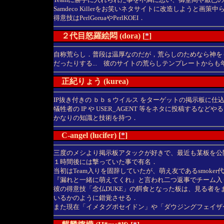
Samdeco Killerをお笑いネタサイトに改造しようと画策中
得意技はPerlGoruaやPerlKOEI．
２代目怒羅絵悶 (dora) [
*
]
自称荒らし．普段は温厚なのだが，荒らしのためなら神を
だったりする... 彼のサイトの荒らしテンプレートから
正紀りょう (kurea)
IP抜き付きの ｂｂｓウイルス をターゲットの掲示板に仕
犠牲者の IP や USER_AGENT 等をネタに投稿するなど
かなりの知識と技術を持つ．
C-angel (lucifer) [
*
]
三度のメシより掲示板アタックが好きで、最近も某板を公
１時間後には撃っていた事で有名．
当初はTeam入りを固辞していたが、萌え友であるsmoker
『漏れと一緒に萌えてくれ』と言われ二つ返事でチーム入
彼の得意技「念仏DUKE」の餌食となった板は、見る者を
いるかのように錯覚させる．
また現在「イメタグポセイドン」や「ダウジングフェイザ