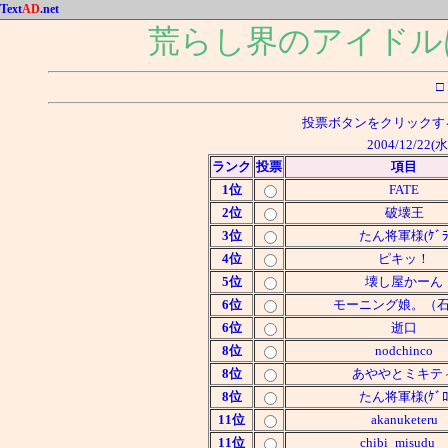
Text
AD
.net
荒らし界のアイドル
□
投票ボタンをクリックす
2004/12/22
ランク
投票
項目
1位
FATE
2位
破壊王
3位
たん将軍様(ｹﾞ
4位
ピキッ！
5位
壊し屋かーん
6位
モーニング娘。（
6位
逝口
8位
nodchinco
8位
あややとミキテ
8位
たん将軍様(ｹﾞ
11位
akanuketeru
11位
chibi_misudu