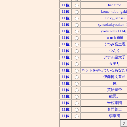
11位
hachime
11位
kome_tubu_gaki
11位
lucky_sensei
11位
synsokukyouken_
11位
yoshinobu1114j
11位
ｃｍｋ666
11位
うつみ宮土理
11位
つんく
11位
アナル皇太子
11位
タモリ
11位
ネットをやっているあなた
11位
伊藤博文首相
11位
俺
11位
荒始皇帝
11位
酷罠。
11位
米粒軍団
11位
名門荒士
11位
李軍団