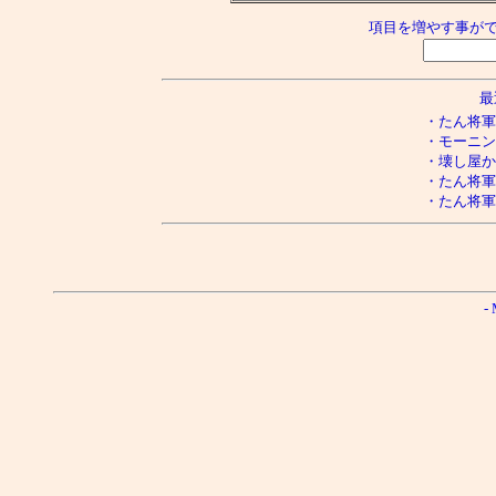
項目を増やす事ができ
最
・たん将軍様
・モーニング
・壊し屋かー
・たん将軍様
・たん将軍様
-