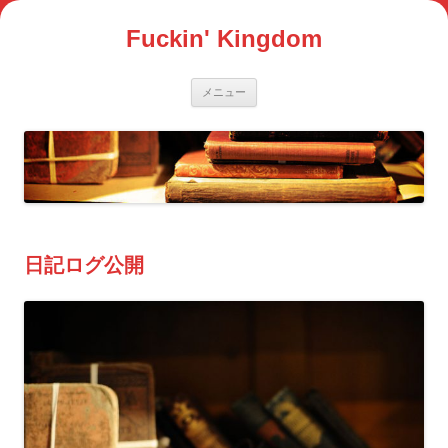
コ
ン
Fuckin' Kingdom
テ
ン
ツ
へ
ス
メニュー
キ
ッ
プ
日記ログ公開