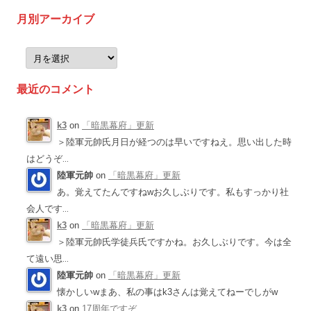
月別アーカイブ
月
別
ア
ー
最近のコメント
カ
イ
ブ
k3
on
「暗黒幕府」更新
＞陸軍元帥氏月日が経つのは早いですねえ。思い出した時
はどうぞ
...
陸軍元帥
on
「暗黒幕府」更新
あ。覚えてたんですねwお久しぶりです。私もすっかり社
会人です
...
k3
on
「暗黒幕府」更新
＞陸軍元帥氏学徒兵氏ですかね。お久しぶりです。今は全
て遠い思
...
陸軍元帥
on
「暗黒幕府」更新
懐かしいwまあ、私の事はk3さんは覚えてねーでしがw
k3
on
17周年ですぞ