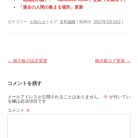
「過去の人間の集まる場所」更新
カテゴリー:
お知らせ
| タグ:
史料編纂
| 投稿日:
2017年3月10日
|
投
←
掲示板の設定変更
掲示板ログ更新
→
稿
ナ
コメントを残す
ビ
ゲ
メールアドレスが公開されることはありません。
※
が付いてい
る欄は必須項目です
ー
コメント
※
シ
ョ
ン