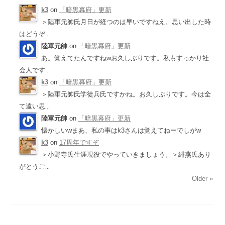
k3
on
「暗黒幕府」更新
＞陸軍元帥氏月日が経つのは早いですねえ。思い出した時
はどうぞ
...
陸軍元帥
on
「暗黒幕府」更新
あ。覚えてたんですねwお久しぶりです。私もすっかり社
会人です
...
k3
on
「暗黒幕府」更新
＞陸軍元帥氏学徒兵氏ですかね。お久しぶりです。今は全
て遠い思
...
陸軍元帥
on
「暗黒幕府」更新
懐かしいwまあ、私の事はk3さんは覚えてねーでしがw
k3
on
17周年ですぞ
＞小野寺氏生涯現役でやっていきましょう。＞緋燕氏あり
がとうご
...
Older »