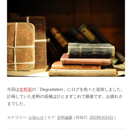
今回は
史料室
の「Degradation」にログを色々と追加しました。
計画していた史料の追補はひとまずこれで最後です。お疲れさ
までした。
カテゴリー:
お知らせ
| タグ:
史料編纂
| 投稿日:
2023年4月4日
|