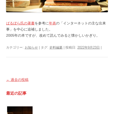
ばるぼら氏の著書
を参考に
年表
の「インターネットの主な出来
事」を中心に追補しました。
2005年の本ですが、改めて読んでみると懐かしいかぎり。
カテゴリー:
お知らせ
| タグ:
史料編纂
| 投稿日:
2022年9月23日
|
投
←
過去の投稿
稿
最近の記事
ナ
ビ
ゲ