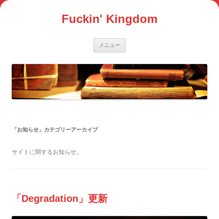
コ
ン
Fuckin' Kingdom
テ
ン
ツ
へ
ス
メニュー
キ
ッ
プ
「
お知らせ
」カテゴリーアーカイブ
サイトに関するお知らせ。
「Degradation」更新