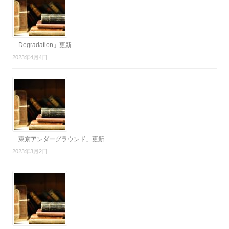
ー
シ
ョ
ン
「Degradation」更新
2023年4月4日
「東京アンダーグラウンド」更新
2023年3月2日