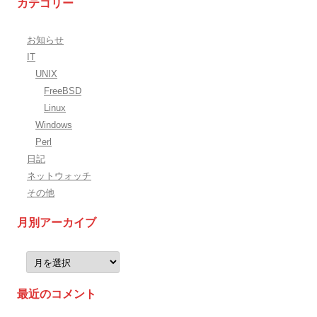
カテゴリー
お知らせ
IT
UNIX
FreeBSD
Linux
Windows
Perl
日記
ネットウォッチ
その他
月別アーカイブ
月
別
ア
ー
最近のコメント
カ
イ
ブ