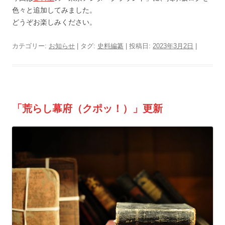
色々と追加してみました。
どうぞお楽しみください。
カテゴリー:
お知らせ
| タグ:
史料編纂
| 投稿日:
2023年3月2日
|
「荒らし幕府（クポッ！）」更新