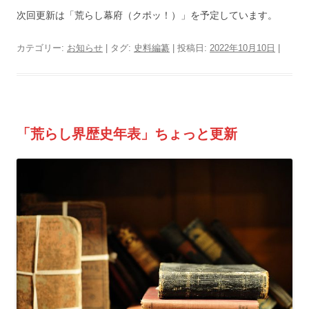
次回更新は「荒らし幕府（クポッ！）」を予定しています。
カテゴリー:
お知らせ
| タグ:
史料編纂
| 投稿日:
2022年10月10日
|
「荒らし界歴史年表」ちょっと更新