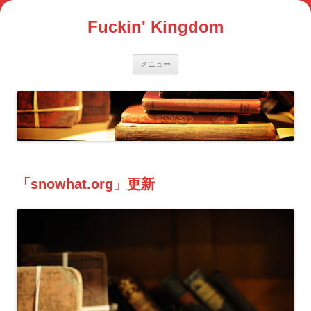
コ
ン
Fuckin' Kingdom
テ
ン
ツ
へ
ス
メニュー
キ
ッ
プ
「snowhat.org」更新