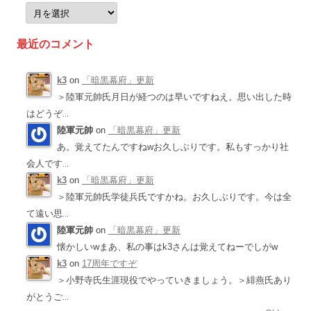
月
別
ア
ー
最近のコメント
カ
イ
ブ
k3
on
「暗黒幕府」更新
＞陸軍元帥氏月日が経つのは早いですねえ。思い出した時
はどうぞ
...
陸軍元帥
on
「暗黒幕府」更新
あ。覚えてたんですねwお久しぶりです。私もすっかり社
会人です
...
k3
on
「暗黒幕府」更新
＞陸軍元帥氏学徒兵氏ですかね。お久しぶりです。今は全
て遠い思
...
陸軍元帥
on
「暗黒幕府」更新
懐かしいwまあ、私の事はk3さんは覚えてねーでしがw
k3
on
17周年ですぞ
＞小野寺氏生涯現役でやっていきましょう。＞緋燕氏あり
がとうご
...