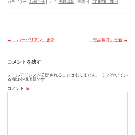
カテゴリー:
お知らせ
| タグ:
史料編纂
| 投稿日:
2019年6月29日
|
投
←
「バーバリアン」更新
「暗黒幕府」更新
→
稿
ナ
コメントを残す
ビ
ゲ
メールアドレスが公開されることはありません。
※
が付いてい
る欄は必須項目です
ー
コメント
※
シ
ョ
ン