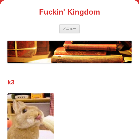
コ
ン
Fuckin' Kingdom
テ
ン
ツ
へ
ス
メニュー
キ
ッ
プ
k3