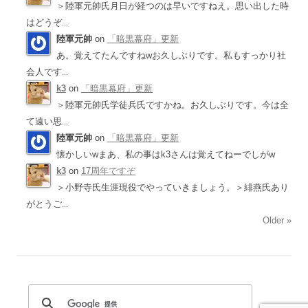
＞陸軍元帥氏月日が経つのは早いですねえ。思い出した時
はどうぞ
...
陸軍元帥
on
「暗黒幕府」更新
あ。覚えてたんですねwお久しぶりです。私もすっかり社
会人です
...
k3
on
「暗黒幕府」更新
＞陸軍元帥氏学徒兵氏ですかね。お久しぶりです。今は全
て遠い思
...
陸軍元帥
on
「暗黒幕府」更新
懐かしいwまあ、私の事はk3さんは覚えてねーでしがw
k3
on
17周年ですぞ
＞小野寺氏生涯現役でやっていきましょう。＞緋燕氏あり
がとうご
...
Older »