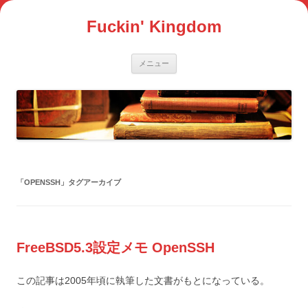
コ
ン
Fuckin' Kingdom
テ
ン
ツ
へ
ス
メニュー
キ
ッ
プ
「
OPENSSH
」タグアーカイブ
FreeBSD5.3設定メモ OpenSSH
この記事は2005年頃に執筆した文書がもとになっている。