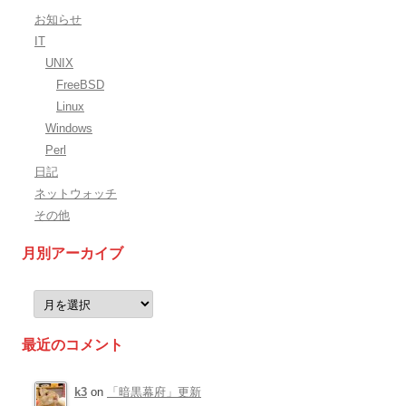
お知らせ
IT
UNIX
FreeBSD
Linux
Windows
Perl
日記
ネットウォッチ
その他
月別アーカイブ
月
別
ア
ー
最近のコメント
カ
イ
ブ
k3
on
「暗黒幕府」更新